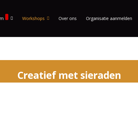
om
Workshops
Over ons
Organisatie aanmelden
Creatief met sieraden